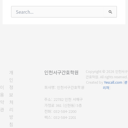
검
색
대
상
개
인천서구간호학원
Copyright © 2026 인천서구
간호학원. All rights reserved.
인
Created by
Yescall.com
[
관
이
정
회사명: 인천서구간호학원
리자
]
용
보
주소: 22782 인천 서해구
약
처
가정로 361 (신현동) 5층
관
리
전화: 032-584-2200
방
팩스: 032-584-2201
침