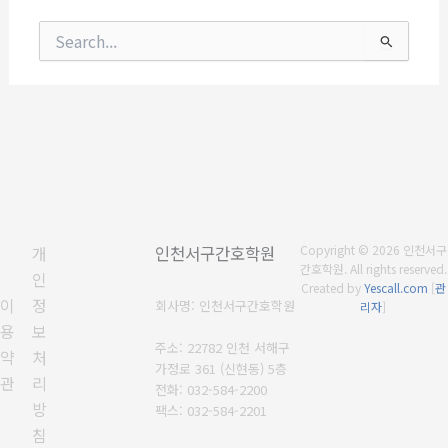
검
색
대
상
개
인천서구간호학원
Copyright © 2026 인천서구
간호학원. All rights reserved.
인
Created by
Yescall.com
[
관
이
정
회사명: 인천서구간호학원
리자
]
용
보
주소: 22782 인천 서해구
약
처
가정로 361 (신현동) 5층
관
리
전화: 032-584-2200
방
팩스: 032-584-2201
침